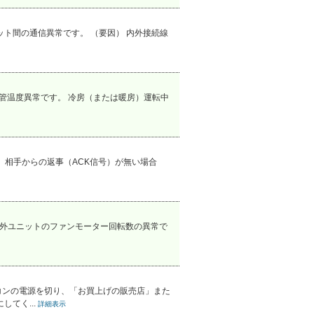
ニット間の通信異常です。 （要因） 内外接続線
、配管温度異常です。 冷房（または暖房）運転中
後、相手からの返事（ACK信号）が無い場合
は、室外ユニットのファンモーター回転数の異常で
コンの電源を切り、「お買上げの販売店」また
てく...
詳細表示