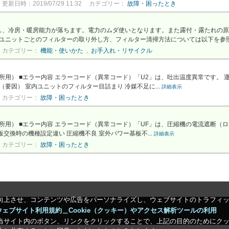
更新日時：2019/07/29 11:32
カテゴリー：
故障・困ったとき
し、冷房・暖房能力が落ちます。電力のムダ使いとなります。また露付・露たれの原
内ユニットごとのフィルターの取り外し方、フィルター清掃方法については以下を参照く
カテゴリー：
機能・使いかた
,
お手入れ・リサイクル
・事務所用） ■エラー内容 エラーコード（異常コード）「U2」は、吐出温度異常です
（要因） 室内ユニットのフィルター目詰まり 冷媒不足に...
詳細表示
カテゴリー：
故障・困ったとき
事務所用） ■エラー内容 エラーコード（異常コード）「UF」は、圧縮機の電流遮断（
交換時の機種設定違い 圧縮機不良 室外パワー基板不...
詳細表示
カテゴリー：
故障・困ったとき
向上させ、コンテンツや広告をパーソナライズし、ウェブサイトのトラフィ
ウェブサイト利用規約＿Cookie（クッキー）やアクセス解析ツールの利用
当サイト内のボタン、リンクをクリックすることで、上記の目的のためにク