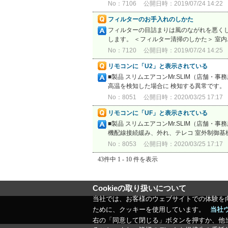
No：7106
公開日時：2019/07/24 14:22
フィルターのお手入れのしかた
フィルターの目詰まりは風のながれを悪く
します。 ＜フィルター清掃のしかた＞ 室
No：7120
公開日時：2019/07/24 14:25
リモコンに「U2」と表示されている
■製品 スリムエアコンMr.SLIM（店舗
高温を検知した場合に 検知する異常です。 
No：8051
公開日時：2020/03/25 17:17
リモコンに「UF」と表示されている
■製品 スリムエアコンMr.SLIM（店舗・
機配線接続緩み、外れ、テレコ 室外制御基板
No：8053
公開日時：2020/03/25 17:17
43件中 1 - 10 件を表示
Cookieの取り扱いについて
当社では、お客様のウェブサイトでの体験を
ために、クッキーを使用しています。
当社
右の「同意して閉じる」ボタンを押すか、他