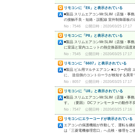
リモコンに「E6」と表示されている
■製品 スリムエアコンMr.SLIM（店舗・
の接触不良・短絡・誤配線 室外制御基板の送
No：7546
公開日時：2020/03/25 17:17
リモコンに「P8」と表示されている
■製品 スリムエアコンMr.SLIM（店舗・
に室温と室内ユニットの熱交換器部の温度差が
No：7545
公開日時：2020/03/25 17:17
リモコンに「6607」と表示されている
■製品 ビル用マルチエアコン ■エラー内容
に、 送信側のコントローラが検知する異常です。 
No：8057
公開日時：2020/03/25 17:17
リモコンに「U8」と表示されている
■製品 スリムエアコンMr.SLIM（店舗・
す。 （要因） DCファンモーターの動作不良 
No：7547
公開日時：2020/03/25 17:16
リモコンにエラーコードが表示されている
エアコンの保護機能が作動して、運転を継
は「三菱電機修理窓口」へ点検・修理をご依