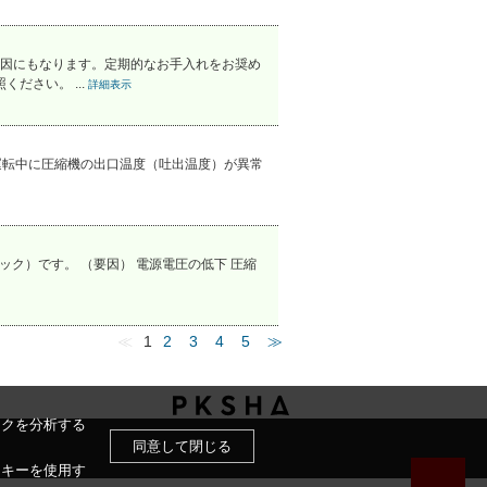
因にもなります。定期的なお手入れをお奨め
ださい。 ...
詳細表示
。 運転中に圧縮機の出口温度（吐出温度）が異常
ロック）です。 （要因） 電源電圧の低下 圧縮
≪
1
2
3
4
5
≫
ックを分析する
同意して閉じる
ッキーを使用す