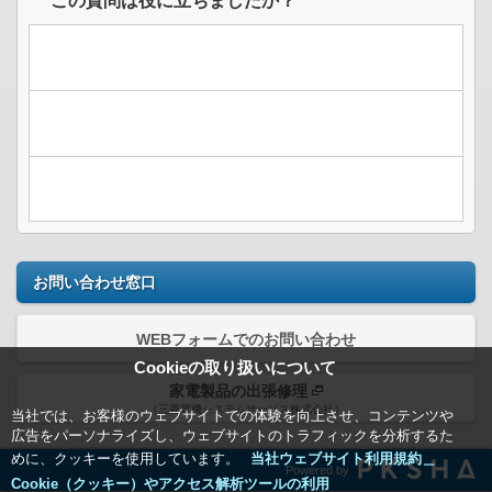
この質問は役に立ちましたか？
お問い合わせ窓口
WEBフォームでのお問い合わせ
Cookieの取り扱いについて
家電製品の出張修理
（三菱電機システムサービス株式会社）
当社では、お客様のウェブサイトでの体験を向上させ、コンテンツや
広告をパーソナライズし、ウェブサイトのトラフィックを分析するた
めに、クッキーを使用しています。
当社ウェブサイト利用規約＿
Powered by
Cookie（クッキー）やアクセス解析ツールの利用