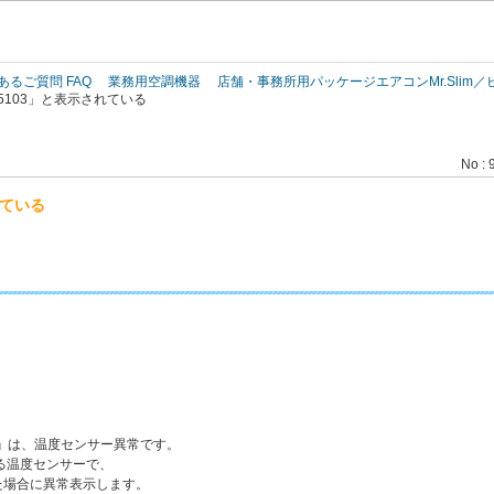
このページの本文へ
あるご質問 FAQ
業務用空調機器
店舗・事務所用パッケージエアコンMr.Slim
5103」と表示されている
No : 
れている
」
は、温度センサー異常です。
る温度センサーで、
た場合に異常表示します。