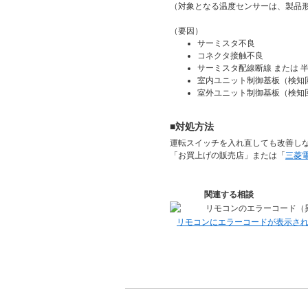
（対象となる温度センサーは、製品
（要因）
サーミスタ不良
コネクタ接触不良
サーミスタ配線断線 または 
室内ユニット制御基板（検知
室外ユニット制御基板（検知
■対処方法
運転スイッチを入れ直しても改善し
「お買上げの販売店」または「
三菱
関連する相談
リモコンのエラーコード（
リモコンにエラーコードが表示さ