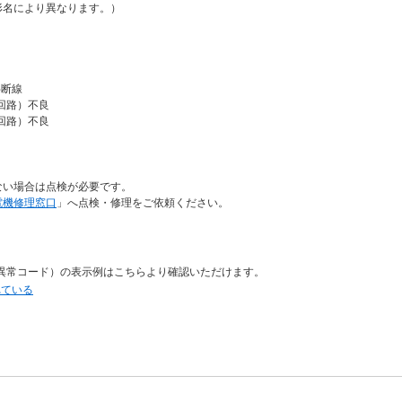
形名により異なります。）
半断線
回路）不良
回路）不良
ない場合は点検が必要です。
電機修理窓口
」へ点検・修理をご依頼ください。
異常コード）の表示例はこちらより確認いただけます。
れている