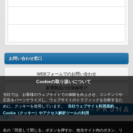
お問い合わせ窓口
WEBフォームでのお問い合わせ
Cookieの取り扱いについて
家電製品の出張修理
（三菱電機システムサービス株式会社）
当社では、お客様のウェブサイトでの体験を向上させ、コンテンツや
広告をパーソナライズし、ウェブサイトのトラフィックを分析するた
めに、クッキーを使用しています。
当社ウェブサイト利用規約＿
Powered by
Cookie（クッキー）やアクセス解析ツールの利用
TOPへ
右の「同意して閉じる」ボタンを押すか、他当サイト内のボタン、リ