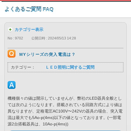
このページの本文へ
よくあるご質問 FAQ
カテゴリー表示
No : 9702
公開日時 : 2024/05/13 14:28
MYシリーズの突入電流は？
カテゴリー：
ＬＥＤ照明に関するご質問
機種個々の値は開示していませんが、弊社のLED器具全般とし
ては次のようになります。搭載されている回路方式により値は
異なりますが、定格電圧AC100V〜242Vの器具の場合、突入電
流は最大でも5Ao-p(4ms)以下の値となっております。(一部電
源2台搭載器具は、10Ao-p(4ms))