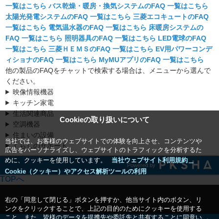
一覧はこちら
バス乾燥・暖房・換気システム
の
FAQ
一覧はこちら
太陽光発電システム
の
FAQ
一覧はこちら
三菱エコキュート
の
FAQ
一覧はこちら
電気温水器
の
FAQ
一覧はこちら
床暖房システム
の
FAQ
一覧はこちら
照明器具
の
FAQ
一覧はこちら
LED電球
の
FAQ
一覧はこちら
三菱ＨＥＭＳ
の
FAQ
一覧はこちら
EV用パワーコンデ
ィショナ
の
FAQ
一覧はこちら
MyMUアプリ
の
FAQ
一覧はこちら
他の製品のFAQをチャットで検索する場合は、メニューから選んで
ください。
映像情報機器
キッチン家電
生活関連商品
Cookieの取り扱いについて
空調機器
住まいの設備
当社では、お客様のウェブサイトでの体験を向上させ、コンテンツや
くらしのサポート
広告をパーソナライズし、ウェブサイトのトラフィックを分析するた
めに、クッキーを使用しています。
当社ウェブサイト利用規約＿
Powered by
Cookie（クッキー）やアクセス解析ツールの利用
TOPへ
右の「同意して閉じる」ボタンを押すか、他当サイト内のボタン、リ
ンクをクリックすることで、上記の目的のためにクッキーを使用する
こと、また、皆様のデータを提携先や委託先と共有することに同意い