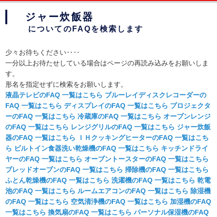
このページの本文へ
ジャー炊飯器
についてのFAQを検索します
少々お待ちください‥‥
一分以上お待たせしている場合はページの再読み込みをお願いしま
す。
形名を指定せずに検索をお願いします。
液晶テレビ
の
FAQ
一覧はこちら
ブルーレイディスクレコーダー
の
FAQ
一覧はこちら
ディスプレイ
の
FAQ
一覧はこちら
プロジェクタ
ー
の
FAQ
一覧はこちら
冷蔵庫
の
FAQ
一覧はこちら
オーブンレンジ
の
FAQ
一覧はこちら
レンジグリル
の
FAQ
一覧はこちら
ジャー炊飯
器
の
FAQ
一覧はこちら
ＩＨクッキングヒーター
の
FAQ
一覧はこち
ら
ビルトイン食器洗い乾燥機
の
FAQ
一覧はこちら
キッチンドライ
ヤー
の
FAQ
一覧はこちら
オーブントースター
の
FAQ
一覧はこちら
ブレッドオーブン
の
FAQ
一覧はこちら
掃除機
の
FAQ
一覧はこちら
ふとん乾燥機
の
FAQ
一覧はこちら
洗濯機
の
FAQ
一覧はこちら
乾電
池
の
FAQ
一覧はこちら
ルームエアコン
の
FAQ
一覧はこちら
除湿機
の
FAQ
一覧はこちら
空気清浄機
の
FAQ
一覧はこちら
加湿機
の
FAQ
一覧はこちら
換気扇
の
FAQ
一覧はこちら
パーソナル保湿機
の
FAQ