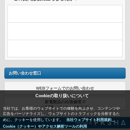
お問い合わせ窓口
WEBフォームでのお問い合わせ
Cookieの取り扱いについて
家電製品の出張修理
（三菱電機システムサービス株式会社）
当社では、お客様のウェブサイトでの体験を向上させ、コンテンツや
広告をパーソナライズし、ウェブサイトのトラフィックを分析するた
めに、クッキーを使用しています。
当社ウェブサイト利用規約＿
Powered by
Cookie（クッキー）やアクセス解析ツールの利用