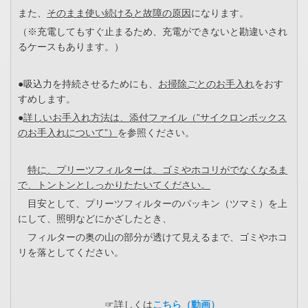
また、
そのまま使い続けると故障の原因
になります。
（※充電してもすぐ止まるため、充電ができないと勘違いされ
るケースもあります。）
●吸込力を持続させるためにも、
お掃除ごとのお手入れ
をおす
すめします。
●
詳しいお手入れ方法は、添付ファイル（”サイクロンボックス
のお手入れについて”）
を参照ください。
特に、プリーツフィルターは、ゴミやホコリがでなくなるま
で、トントンとしっかりたたいてください。
目安として、プリーツフィルターのパッキン（ツマミ）を上
にして、照明などにかざしたとき、
フィルターの奥の山の部分が透けて見えるまで、ゴミやホコ
リを落としてください。
☞詳しくは
こちら（動画）