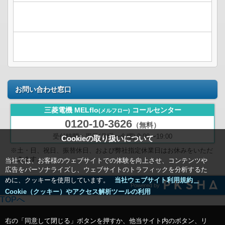
お問い合わせ窓口
三菱電機 MELflo
コールセンター
(メルフロー)
0120-10-3626
（無料）
受付時間：平日(月曜〜金曜) 9:00〜19:00
Cookieの取り扱いについて
※土・日、祝日、振替休日、および弊社指定休業日はお休みをいただ
きます。
当社では、お客様のウェブサイトでの体験を向上させ、コンテンツや
広告をパーソナライズし、ウェブサイトのトラフィックを分析するた
めに、クッキーを使用しています。
当社ウェブサイト利用規約＿
Powered by
Cookie（クッキー）やアクセス解析ツールの利用
TOPへ
右の「同意して閉じる」ボタンを押すか、他当サイト内のボタン、リ