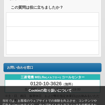
この質問は役に立ちましたか？
お問い合わせ窓口
三菱電機 MELflo
コールセンター
(メルフロー)
0120-10-3626
（無料）
受付時間：平日(月曜〜金曜) 9:00〜19:00
Cookieの取り扱いについて
※土・日、祝日、振替休日、および弊社指定休業日はお休みをいただ
きます。
当社では、お客様のウェブサイトでの体験を向上させ、コンテンツや
広告をパーソナライズし、ウェブサイトのトラフィックを分析するた