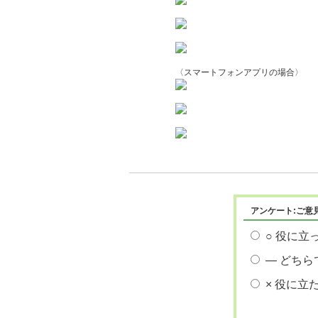
〈スマートフォンアプリの場合〉
アンケート:ご意
○ 役に立
― どちら
× 役に立