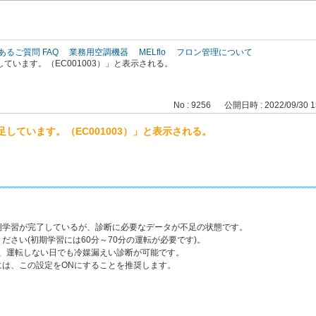
このページの本文へ
あるご質問 FAQ
業務用空調機器
MELflo
フロン管理について
ています。（EC001003）」と表示される。
No : 9256
公開日時 : 2022/09/30 1
しています。（EC001003）」と表示される。
期学習が完了しているが、診断に必要なデータが不足の状態です。
ださい(初期学習には60分～70分の運転が必要です)。
で、運転しない日でも冷媒漏えい診断が可能です。
には、この設定をONにすることを推奨します。