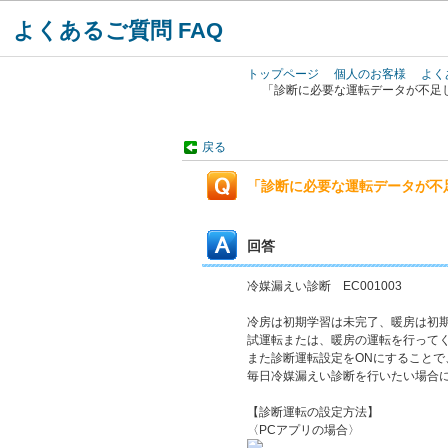
よくあるご質問 FAQ
トップページ
個人のお客様
よく
「診断に必要な運転データが不足し
戻る
「診断に必要な運転データが不足
回答
冷媒漏えい診断 EC001003
冷房は初期学習は未完了、暖房は初
試運転または、暖房の運転を行ってく
また診断運転設定をONにすること
毎日冷媒漏えい診断を行いたい場合
【診断運転の設定方法】
〈PCアプリの場合〉