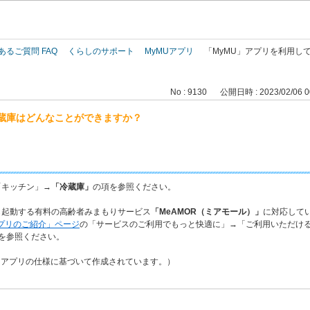
このページの本文へ
あるご質問 FAQ
くらしのサポート
MyMUアプリ
「MyMU」アプリを利用し
No : 9130
公開日時 : 2023/02/06 0
冷蔵庫はどんなことができますか？
「キッチン」→
「冷蔵庫」
の項を参照ください。
ら起動する有料の高齢者みまもりサービス
「MeAMOR（ミアモール）」
に対応して
アプリのご紹介」ページ
の「サービスのご利用でもっと快適に」→「ご利用いただけ
を参照ください。
品、アプリの仕様に基づいて作成されています。）