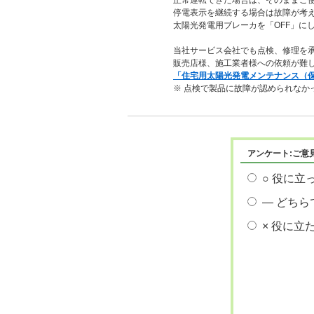
正常運転できた場合は、そのままご
停電表示を継続する場合は故障が考
太陽光発電用ブレーカを「OFF」に
当社サービス会社でも点検、修理を
販売店様、施工業者様への依頼が
「住宅用太陽光発電メンテナンス（
※ 点検で製品に故障が認められなか
アンケート:ご意
○ 役に立
― どちら
× 役に立