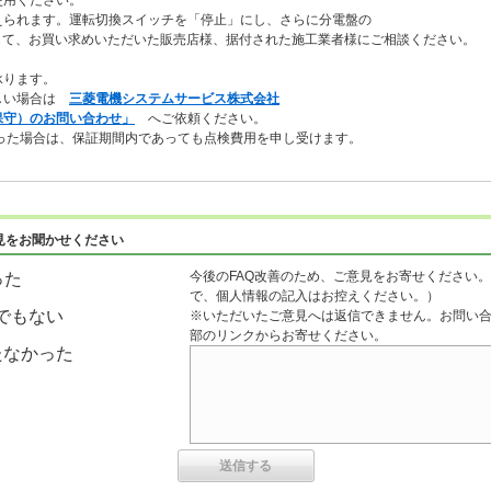
使用ください。
えられます。運転切換スイッチを「停止」にし、さらに分電盤の
して、お買い求めいただいた販売店様、据付された施工業者様にご相談ください。
承ります。
難しい場合は
三菱電機システムサービス株式会社
保守）のお問い合わせ」
へご依頼ください。
った場合は、保証期間内であっても点検費用を申し受けます。
見をお聞かせください
今後のFAQ改善のため、ご意見をお寄せください。
った
で、個人情報の記入はお控えください。）
でもない
※いただいたご意見へは返信できません。お問い
部のリンクからお寄せください。
たなかった