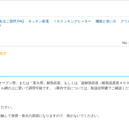
このページの本文へ
あるご質問 FAQ
キッチン家電
ＩＨクッキングヒーター
機能と使い方
グリ
？
No :
の？
オーブン用」または「直火用」耐熱容器、もしくは「超耐熱容器（耐熱温度差４０
リル網の上に置いて調理可能です。（庫内寸法については、取扱説明書でご確認くだ
ください。
接触して発煙・発火の原因になりますので、焼かないでください。