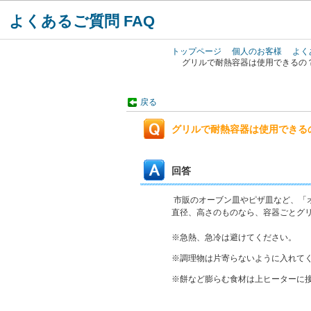
よくあるご質問 FAQ
トップページ
個人のお客様
よく
グリルで耐熱容器は使用できるの
戻る
グリルで耐熱容器は使用できる
回答
市販のオーブン皿やピザ皿など、「
直径、高さのものなら、容器ごとグ
※急熱、急冷は避けてください。
※調理物は片寄らないように入れて
※餅など膨らむ食材は上ヒーターに