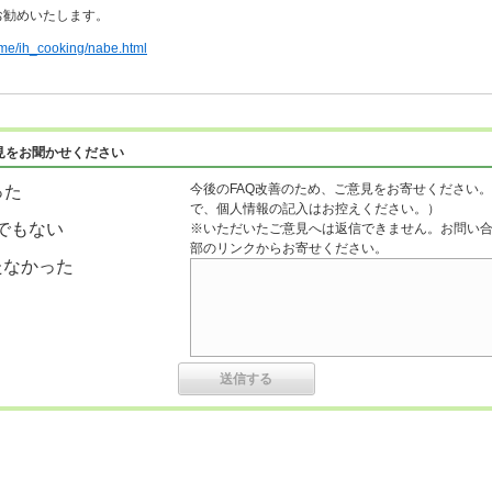
お勧めいたします。
home/ih_cooking/nabe.html
見をお聞かせください
今後のFAQ改善のため、ご意見をお寄せください。
った
で、個人情報の記入はお控えください。）
でもない
※いただいたご意見へは返信できません。お問い
部のリンクからお寄せください。
たなかった