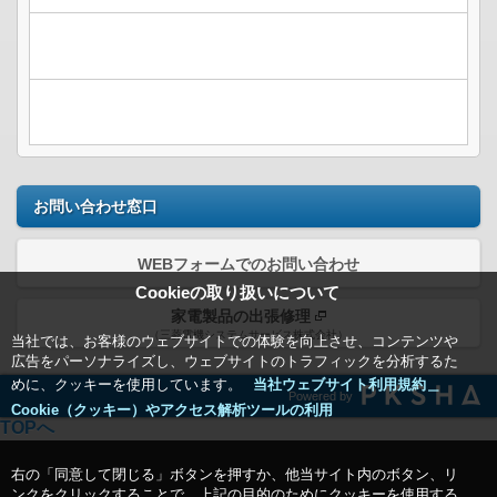
お問い合わせ窓口
WEBフォームでのお問い合わせ
Cookieの取り扱いについて
家電製品の出張修理
（三菱電機システムサービス株式会社）
当社では、お客様のウェブサイトでの体験を向上させ、コンテンツや
広告をパーソナライズし、ウェブサイトのトラフィックを分析するた
めに、クッキーを使用しています。
当社ウェブサイト利用規約＿
Powered by
Cookie（クッキー）やアクセス解析ツールの利用
TOPへ
右の「同意して閉じる」ボタンを押すか、他当サイト内のボタン、リ
ンクをクリックすることで、上記の目的のためにクッキーを使用する