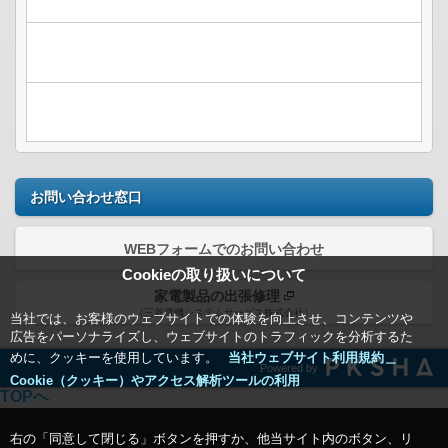
お問い合わせ窓口
WEBフォームでのお問い合わせ
Cookieの取り扱いについて
家電製品の出張修理
（三菱電機システムサービス株式会社）
当社では、お客様のウェブサイトでの体験を向上させ、コンテンツや
広告をパーソナライズし、ウェブサイトのトラフィックを分析するた
めに、クッキーを使用しています。
当社ウェブサイト利用規約＿
Powered by
Cookie（クッキー）やアクセス解析ツールの利用
TOPへ
右の「同意して閉じる」ボタンを押すか、他当サイト内のボタン、リ