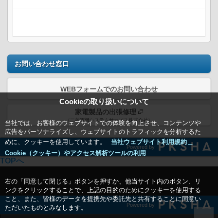
お問い合わせ窓口
WEBフォームでのお問い合わせ
Cookieの取り扱いについて
家電製品の出張修理
（三菱電機システムサービス株式会社）
当社では、お客様のウェブサイトでの体験を向上させ、コンテンツや
広告をパーソナライズし、ウェブサイトのトラフィックを分析するた
めに、クッキーを使用しています。
当社ウェブサイト利用規約＿
Powered by
Cookie（クッキー）やアクセス解析ツールの利用
TOPへ
右の「同意して閉じる」ボタンを押すか、他当サイト内のボタン、リ
ンクをクリックすることで、上記の目的のためにクッキーを使用する
こと、また、皆様のデータを提携先や委託先と共有することに同意い
Powered by
ただいたものとみなします。