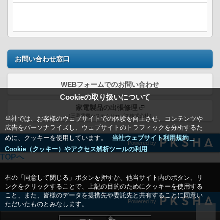
お問い合わせ窓口
WEBフォームでのお問い合わせ
Cookieの取り扱いについて
家電製品の出張修理
（三菱電機システムサービス株式会社）
当社では、お客様のウェブサイトでの体験を向上させ、コンテンツや
広告をパーソナライズし、ウェブサイトのトラフィックを分析するた
めに、クッキーを使用しています。
当社ウェブサイト利用規約＿
Powered by
Cookie（クッキー）やアクセス解析ツールの利用
TOPへ
右の「同意して閉じる」ボタンを押すか、他当サイト内のボタン、リ
ンクをクリックすることで、上記の目的のためにクッキーを使用する
こと、また、皆様のデータを提携先や委託先と共有することに同意い
Powered by
ただいたものとみなします。