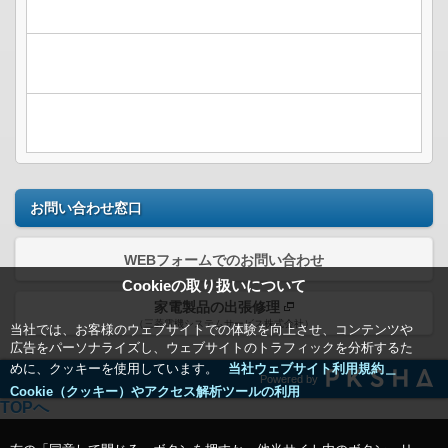
お問い合わせ窓口
WEBフォームでのお問い合わせ
Cookieの取り扱いについて
家電製品の出張修理
（三菱電機システムサービス株式会社）
当社では、お客様のウェブサイトでの体験を向上させ、コンテンツや
広告をパーソナライズし、ウェブサイトのトラフィックを分析するた
めに、クッキーを使用しています。
当社ウェブサイト利用規約＿
Powered by
Cookie（クッキー）やアクセス解析ツールの利用
TOPへ