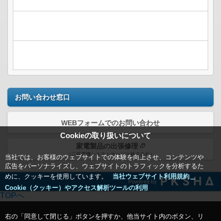
お問い合わせ窓口
WEBフォームでのお問い合わせ
Cookieの取り扱いについて
家電製品の出張修理
（三菱電機システムサービス株式会社）
当社では、お客様のウェブサイトでの体験を向上させ、コンテンツや
広告をパーソナライズし、ウェブサイトのトラフィックを分析するた
めに、クッキーを使用しています。
当社ウェブサイト利用規約＿
Powered by
Cookie（クッキー）やアクセス解析ツールの利用
TOPへ
右の「同意して閉じる」ボタンを押すか、他当サイト内のボタン、リ