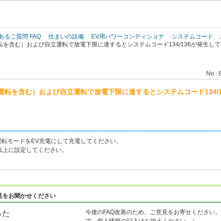
このページの本文へ
あるご質問 FAQ
住まいの設備
EV用パワーコンディショナ
システムコード、
を含む）および自立運転で放電下限に達するとシステムコード134/136が発生し
No : 
転を含む）および自立運転で放電下限に達するとシステムコード134/
転モードをEV充電にして充電してください。
以上に設定してください。
見をお聞かせください
今後のFAQ改善のため、ご意見をお寄せください。
った