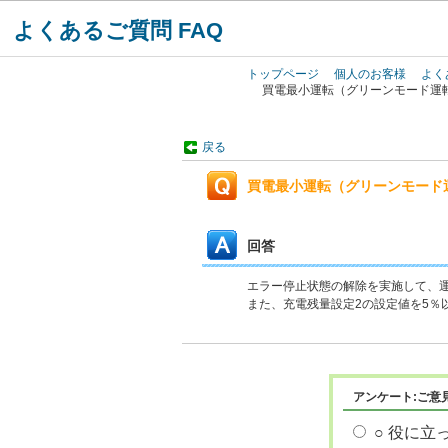
よくあるご質問 FAQ
トップページ
個人のお客様
よく
買電最小運転（グリーンモード運転
戻る
買電最小運転（グリーンモード運
回答
エラー停止状態の解除を実施して、運
また、充電残量設定2の設定値を5％
アンケート:ご意
○ 役に立