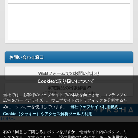
お問い合わせ窓口
WEBフォームでのお問い合わせ
Cookieの取り扱いについて
家電製品の出張修理
（三菱電機システムサービス株式会社）
当社では、お客様のウェブサイトでの体験を向上させ、コンテンツや
広告をパーソナライズし、ウェブサイトのトラフィックを分析するた
めに、クッキーを使用しています。
当社ウェブサイト利用規約＿
Powered by
Cookie（クッキー）やアクセス解析ツールの利用
TOPへ
右の「同意して閉じる」ボタンを押すか、他当サイト内のボタン、リ
ンクをクリックすることで、上記の目的のためにクッキーを使用する