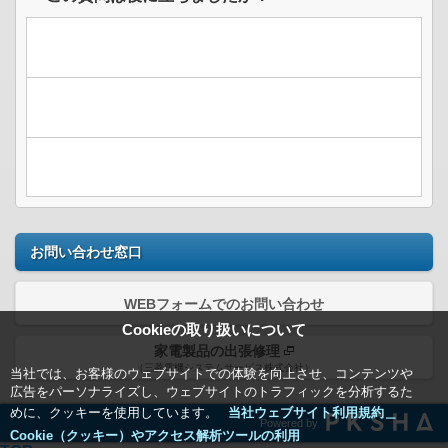
お問い合わせ窓口
WEBフォームでのお問い合わせ
Cookieの取り扱いについて
家電製品の出張修理
（三菱電機システムサービス株式会社）
当社では、お客様のウェブサイトでの体験を向上させ、コンテンツや
広告をパーソナライズし、ウェブサイトのトラフィックを分析するた
めに、クッキーを使用しています。
当社ウェブサイト利用規約＿
Powered by
Cookie（クッキー）やアクセス解析ツールの利用