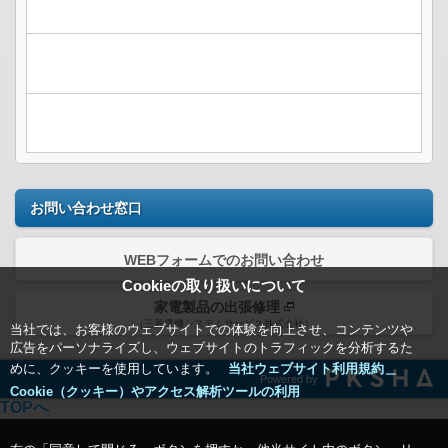
お問い合わせ窓口
WEBフォームでのお問い合わせ
Cookieの取り扱いについて
家電製品の出張修理
（三菱電機システムサービス株式会社）
当社では、お客様のウェブサイトでの体験を向上させ、コンテンツや
広告をパーソナライズし、ウェブサイトのトラフィックを分析するた
めに、クッキーを使用しています。
当社ウェブサイト利用規約＿
Powered by
Cookie（クッキー）やアクセス解析ツールの利用
TOPへ