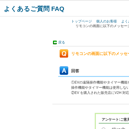
よくあるご質問 FAQ
トップページ
個人のお客様
よく
リモコンの画面に以下のメッセージ
戻る
リモコンの画面に以下のメッセー
回答
①EVの遠隔操作機能やタイマー機能を
操作機能やタイマー機能は使用しな
②EV を購入された販売店にV2H 
アンケート:ご意