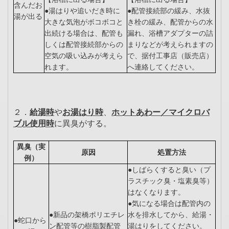
含んだお
●湯はりや追いだき時に
●配管接続部の緩み、水抜
湯が出る
大きな気泡がボコボコと
き栓の緩み、配管からの水
出続ける場合は、配管も
漏れ、浴槽アダプターの詰
しくは配管接続部からの
まりなどが考えられますの
空気の吸い込みが考えら
で、据付工事店（販売店）
れます。
へ連絡してください。
２．
給湯時
や
お湯はり時
、
ホットあわー／マイクロバ
ブル使用時
に異臭がする。
異臭（実
原因
処置方法
例）
●しばらくすると臭い（プ
ラスチック臭・塩素臭等）
はなくなります。
●気になる場合は配管内の
●新品の架橋ポリエチレ
水を排水してから、給湯・
●蛇口から
ン配管等の樹脂製配管
湯はりをしてください。