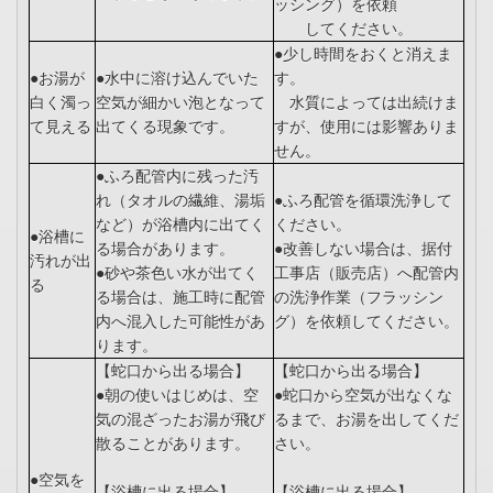
ッシング）を依頼
してください。
●少し時間をおくと消えま
●お湯が
●水中に溶け込んでいた
す。
白く濁っ
空気が細かい泡となって
水質によっては出続けま
て見える
出てくる現象です。
すが、使用には影響ありま
せん。
●ふろ配管内に残った汚
れ（タオルの繊維、湯垢
●ふろ配管を循環洗浄して
など）が浴槽内に出てく
ください。
●浴槽に
る場合があります。
●改善しない場合は、据付
汚れが出
●砂や茶色い水が出てく
工事店（販売店）へ配管内
る
る場合は、施工時に配管
の洗浄作業（フラッシン
内へ混入した可能性があ
グ）を依頼してください。
ります。
【蛇口から出る場合】
【蛇口から出る場合】
●朝の使いはじめは、空
●蛇口から空気が出なくな
気の混ざったお湯が飛び
るまで、お湯を出してくだ
散ることがあります。
さい。
●空気を
【浴槽に出る場合】
【浴槽に出る場合】