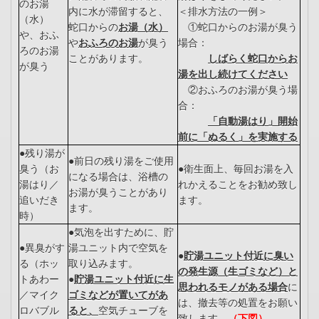
のお湯
内に水が滞留すると、
＜排水方法の一例＞
（水）
蛇口からの
お湯（水）
①蛇口からのお湯が臭う
や、おふ
や
お
ふろのお湯
が臭う
場合：
ろのお湯
ことがあります。
しばらく蛇口からお
が臭う
湯を出し続けてください
②おふろのお湯が臭う場
合：
「自動湯はり」開始
前に「ぬるく」を実施する
●残り湯が
●前日の残り湯をご使用
臭う（お
●衛生面上、毎回お湯を入
になる場合は、浴槽の
湯はり／
れかえることをお勧め致し
お湯が臭うことがあり
追いだき
ます。
ます。
時）
●気泡を出すために、貯
●異臭がす
湯ユニット内で空気を
●
貯湯ユニット付近に臭い
る（ホッ
取り込みます。
の発生源（生ゴミなど）と
トあわー
●
貯湯ユニット付近に生
思われるモノがある場合
に
／マイク
ゴミなどが置いてがあ
は、撤去等の処置をお願い
ロバブル
ると、
空気チューブを
致します。
（下図）