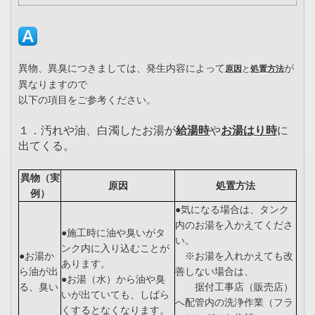
異物、異臭につきましては、発生内容によって
が
原因
と
処置方法
異なりますので
以下の項目をご参考ください。
１．汚れや油、白濁したお湯が
給湯時
や
お湯はり時
に
出てくる。
異物（実
原因
処置方法
例）
●気になる場合は、タンク
内のお湯を入かえてくださ
●施工時に油や臭いがタ
い。
ンク内に入り込むことが
●お湯か
※お湯を入れかえても改
あります。
ら油が出
善しない場合は、
●お湯（水）から油や臭
る、臭い
据付工事店（販売店）
いが出ていても、しばら
へ配管内の洗浄作業（フラ
くするとなくなります。