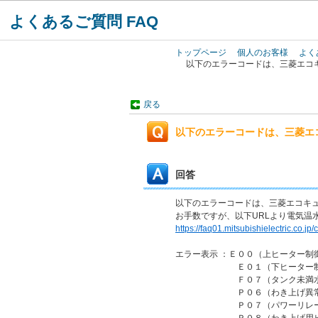
よくあるご質問 FAQ
トップページ
個人のお客様
よく
以下のエラーコードは、三菱エコ
戻る
以下のエラーコードは、三菱エ
回答
以下のエラーコードは、三菱エコキ
お手数ですが、以下URLより電気温
https://faq01.mitsubishielectric.co.
エラー表示 ：Ｅ００（上ヒーター
Ｅ０１（下ヒーター制御用
Ｆ０７（タンク未満水
Ｐ０６（わき上げ異常
Ｐ０７（パワーリレー溶