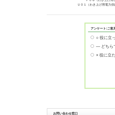
Ｐ０８（わき上げ用ヒー
Ｕ０１（わき上げ用電力供給
アンケート:ご意
○ 役に立
― どちら
× 役に立
お問い合わせ窓口