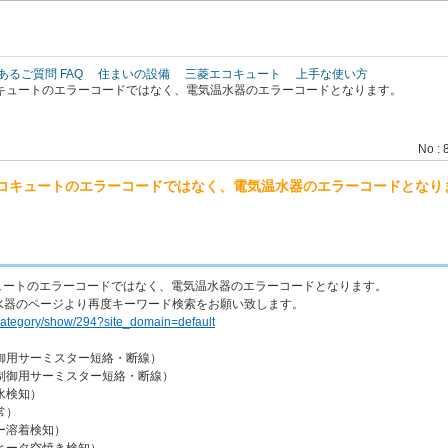
このページの本文へ
あるご質問 FAQ
住まいの設備
三菱エコキュート
上手な使い方
キュートのエラーコードではなく、電気温水器のエラーコードとなります。
No : 
コキュートのエラーコードではなく、電気温水器のエラーコードとなり
ュートのエラーコードではなく、電気温水器のエラーコードとなります。
水器のページより再度キーワード検索をお願い致します。
jp/category/show/294?site_domain=default
制御用サーミスター短絡・断線）
サーミスター短絡・断線）
検知）
）
着検知）