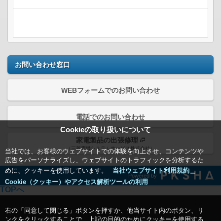
お問い合わせ窓口
WEBフォームでのお問い合わせ
電話でのお問い合わせ
Cookieの取り扱いについて
家電製品の出張修理
（三菱電機システムサービス株式会社）
当社では、お客様のウェブサイトでの体験を向上させ、コンテンツや
広告をパーソナライズし、ウェブサイトのトラフィックを分析するた
めに、クッキーを使用しています。
当社ウェブサイト利用規約＿
Powered by
Cookie（クッキー）やアクセス解析ツールの利用
TOPへ
右の「同意して閉じる」ボタンを押すか、他当サイト内のボタン、リ
ンクをクリックすることで、上記の目的のためにクッキーを使用する