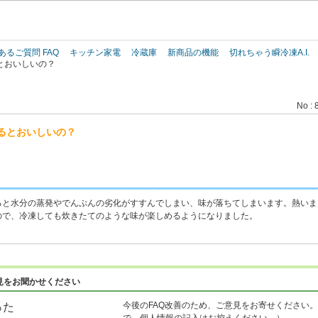
このページの本文へ
あるご質問 FAQ
キッチン家電
冷蔵庫
新商品の機能
切れちゃう瞬冷凍A.I.
とおいしいの？
No : 
るとおいしいの？
ると水分の蒸発やでんぷんの劣化がすすんでしまい、味が落ちてしまいます。熱いま
ので、冷凍しても炊きたてのような味が楽しめるようになりました。
見をお聞かせください
今後のFAQ改善のため、ご意見をお寄せください。
った