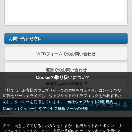
お問い合わせ窓口
WEBフォームでのお問い合わせ
電話でのお問い合わせ
Cookieの取り扱いについて
家電製品の出張修理
（三菱電機システムサービス株式会社）
当社では、お客様のウェブサイトでの体験を向上させ、コンテンツや
広告をパーソナライズし、ウェブサイトのトラフィックを分析するた
めに、クッキーを使用しています。
当社ウェブサイト利用規約＿
Powered by
Cookie（クッキー）やアクセス解析ツールの利用
TOPへ
右の「同意して閉じる」ボタンを押すか、他当サイト内のボタン、リ
ンクをクリックすることで、上記の目的のためにクッキーを使用する