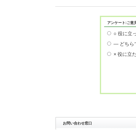
アンケート:ご意
○ 役に立
― どちら
× 役に立
お問い合わせ窓口