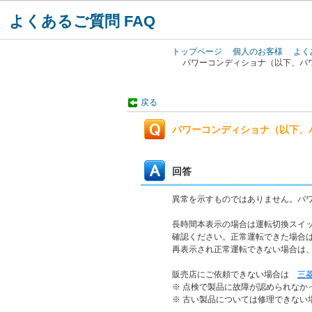
よくあるご質問 FAQ
トップページ
個人のお客様
よく
パワーコンディショナ（以下、パ
戻る
パワーコンディショナ（以下、
回答
異常を示すものではありません。パ
長時間本表示の場合は運転切換スイ
確認ください。正常運転できた場合
再表示され正常運転できない場合は
販売店にご依頼できない場合は
三
※ 点検で製品に故障が認められなか
※ 古い製品については修理できない