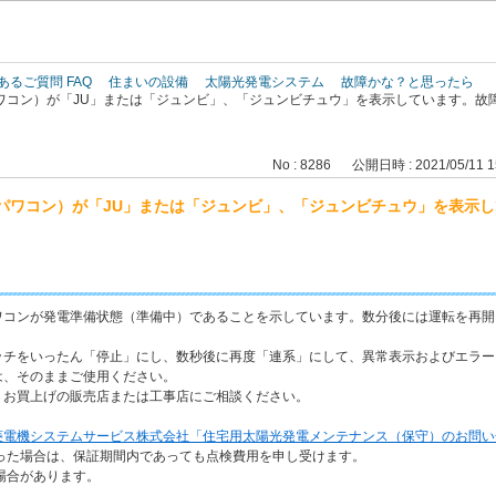
このページの本文へ
あるご質問 FAQ
住まいの設備
太陽光発電システム
故障かな？と思ったら
ワコン）が「JU」または「ジュンビ」、「ジュンビチュウ」を表示しています。故
No : 8286
公開日時 : 2021/05/11 1
パワコン）が「JU」または「ジュンビ」、「ジュンビチュウ」を表示
ワコンが発電準備状態（準備中）であることを示しています。数分後には運転を再開
ッチをいったん「停止」にし、数秒後に再度「連系」にして、異常表示およびエラー
は、そのままご使用ください。
、お買上げの販売店または工事店にご相談ください。
菱電機システムサービス株式会社「住宅用太陽光発電メンテナンス（保守）のお問い
った場合は、保証期間内であっても点検費用を申し受けます。
場合があります。