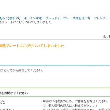
このページの本文へ
あるご質問 FAQ
キッチン家電
ブレッドオーブン
機能と使い方
フレンチト
熱プレートにこびりついてしまいました
No : 
加熱プレートにこびりついてしまいました
面にぬってから調理してください。
見をお聞かせください
今後のFAQ改善のため、ご意見をお寄せください。
った
で、個人情報の記入はお控えください。）