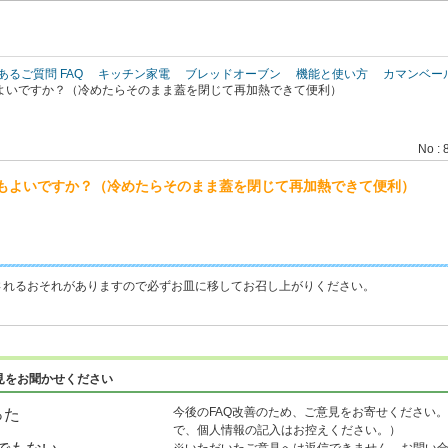
このページの本文へ
あるご質問 FAQ
キッチン家電
ブレッドオーブン
機能と使い方
カマンベー
よいですか？（冷めたらそのまま蓋を閉じて再加熱できて便利）
No : 
もよいですか？（冷めたらそのまま蓋を閉じて再加熱できて便利）
されるおそれがありますので必ずお皿に移してお召し上がりください。
見をお聞かせください
今後のFAQ改善のため、ご意見をお寄せください。
った
で、個人情報の記入はお控えください。）