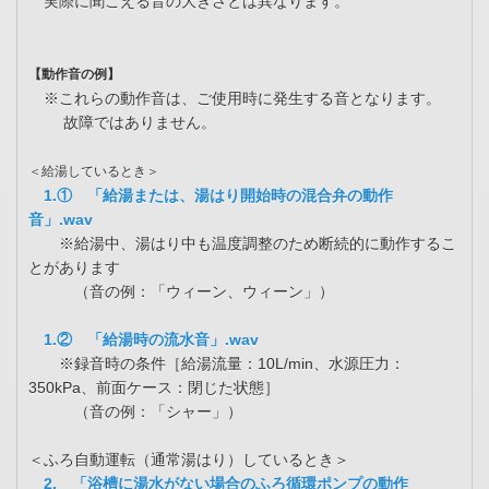
実際に聞こえる音の大きさとは異なります。
【動作音の例】
※これらの動作音は、ご使用時に発生する音となります。
故障ではありません。
＜給湯しているとき＞
1.① 「給湯または、湯はり開始時の混合弁の動作
音」.wav
※給湯中、湯はり中も温度調整のため断続的に動作するこ
とがあります
（音の例：「ウィーン、ウィーン」）
1.② 「給湯時の流水音」.wav
※録音時の条件［給湯流量：10L/min、水源圧力：
350kPa、前面ケース：閉じた状態］
（音の例：「シャー」）
＜ふろ自動運転（通常湯はり）しているとき＞
2. 「浴槽に湯水がない場合のふろ循環ポンプの動作