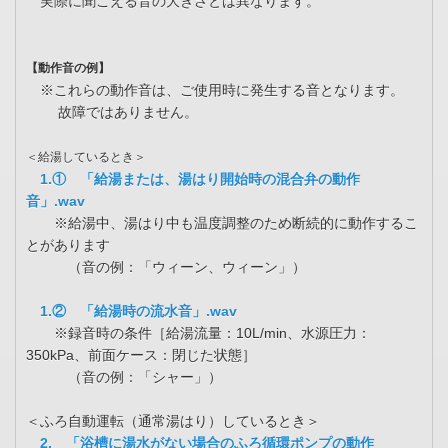
実際に聞こえる音の大きさとは異なります。
【動作音の例】
※これらの動作音は、ご使用時に発生する音となります。
故障ではありません。
＜給湯しているとき＞
1.① 「給湯または、湯はり開始時の混合弁の動作
音」.wav
※給湯中、湯はり中も温度調整のため断続的に動作するこ
とがあります
（音の例：「ウィーン、ウィーン」）
1.② 「給湯時の流水音」.wav
※録音時の条件［給湯流量：10L/min、水源圧力：
350kPa、前面ケース：閉じた状態］
（音の例：「シャー」）
＜ふろ自動運転（通常湯はり）しているとき＞
2. 「浴槽に湯水がない場合のふろ循環ポンプの動作