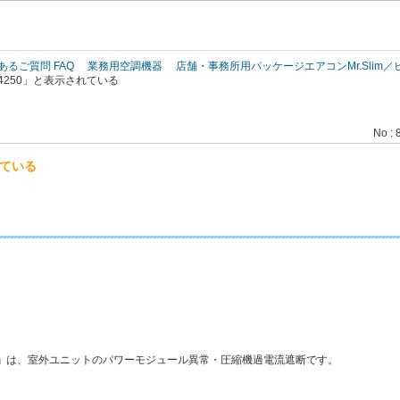
このページの本文へ
あるご質問 FAQ
業務用空調機器
店舗・事務所用パッケージエアコンMr.Slim
4250」と表示されている
No : 
れている
」
は、室外ユニットのパワーモジュール異常・圧縮機過電流遮断です。