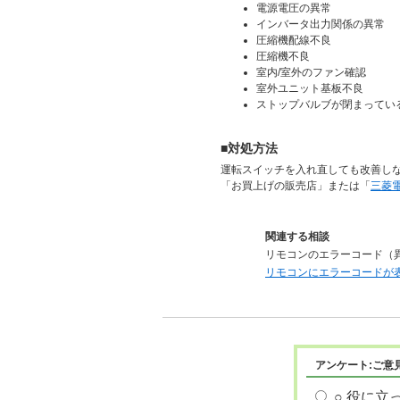
電源電圧の異常
インバータ出力関係の異常
圧縮機配線不良
圧縮機不良
室内/室外のファン確認
室外ユニット基板不良
ストップバルブが閉まってい
■対処方法
運転スイッチを入れ直しても改善し
「お買上げの販売店」または「
三菱
関連する相談
リモコンのエラーコード（
リモコンにエラーコードが
アンケート:ご意
○ 役に立