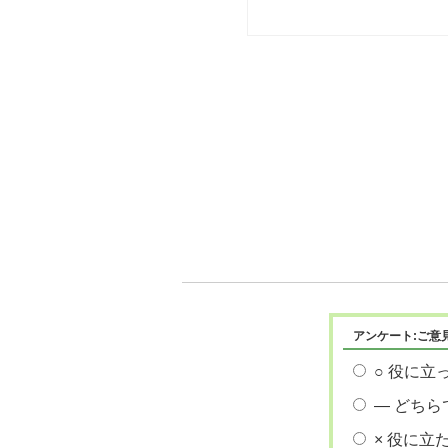
アンケート:ご意
○ 役に立
― どちら
× 役に立