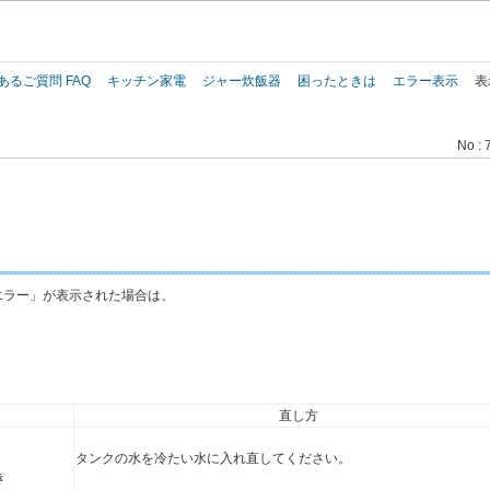
このページの本文へ
あるご質問 FAQ
キッチン家電
ジャー炊飯器
困ったときは
エラー表示
表
No : 
。
エラー」が表示された場合は、
直し方
タンクの水を冷たい水に入れ直してください。
き