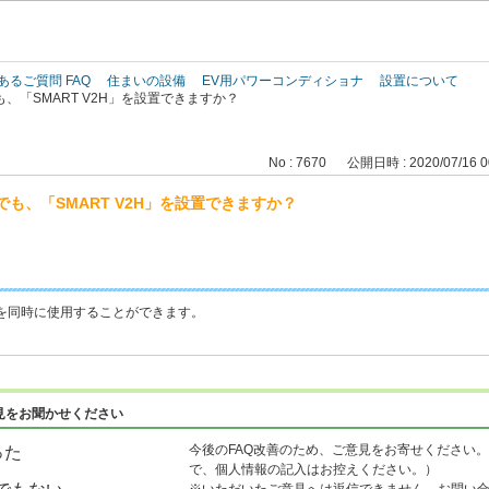
このページの本文へ
あるご質問 FAQ
住まいの設備
EV用パワーコンディショナ
設置について
、「SMART V2H」を設置できますか？
No : 7670
公開日時 : 2020/07/16 0
も、「SMART V2H」を設置できますか？
を同時に使用することができます。
見をお聞かせください
今後のFAQ改善のため、ご意見をお寄せください。
った
で、個人情報の記入はお控えください。）