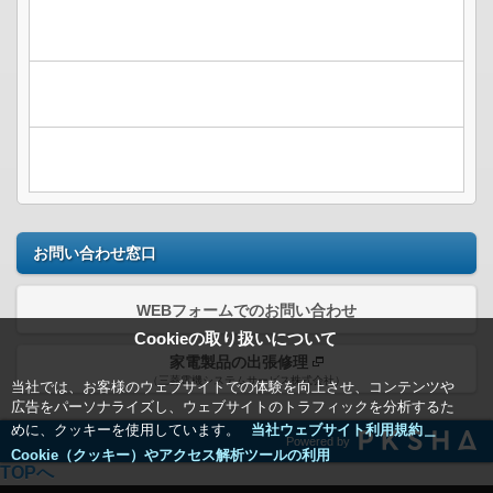
お問い合わせ窓口
WEBフォームでのお問い合わせ
Cookieの取り扱いについて
家電製品の出張修理
（三菱電機システムサービス株式会社）
当社では、お客様のウェブサイトでの体験を向上させ、コンテンツや
広告をパーソナライズし、ウェブサイトのトラフィックを分析するた
めに、クッキーを使用しています。
当社ウェブサイト利用規約＿
Powered by
Cookie（クッキー）やアクセス解析ツールの利用
TOPへ