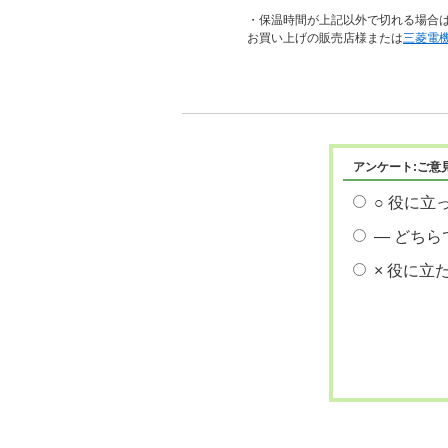
・保温時間が上記以外で切れる場合
お買い上げの販売店様または
三菱電
アンケート:ご意
○ 役に立
― どちら
× 役に立