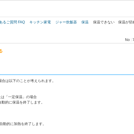
このページの本文へ
あるご質問 FAQ
キッチン家電
ジャー炊飯器
保温
保温できない 保温が切
No : 
る
場合は以下のことが考えられます。
たは「一定保温」の場合
自動的に保温を終了します。
、自動的に加熱を終了します。