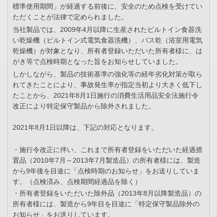
標準使用期間」が経過する前後に、安全のため点検を受けてい
ただくことが法律で定められました。
当社製品では、2009年4月以降に生産されたビルトイン食器洗
い乾燥機（ビルトイン式電気食器洗機）、バス乾（浴室用電気
乾燥機）が対象となり、所有者登録いただいた所有者様に、は
がき等で点検時期となった旨をお知らせしていました。
しかしながら、製品の技術基準の強化等の経年劣化対策が取ら
れてきたことにより、事故発生率が指定当初より大きく低下し
たことから、2021年8月1日施行の消費生活用品安全法施行令
改正により特定保守製品から除外されました。
2021年8月1日以降は、下記の対応となります。
・施行令改正に伴い、これまで所有者登録をいただいた経過措
置品（2010年7月～2013年7月製造品）の所有者様には、製造
から9年後を目途に「点検時期のお知らせ」をお送りしていま
す。（点検済み、点検期間経過品を除く）
・所有者登録をいただいた除外品（2013年8月以降製造品）の
所有者様には、製造から9年目を目途に「特定保守製品除外の
お知らせ」をお送りしています。