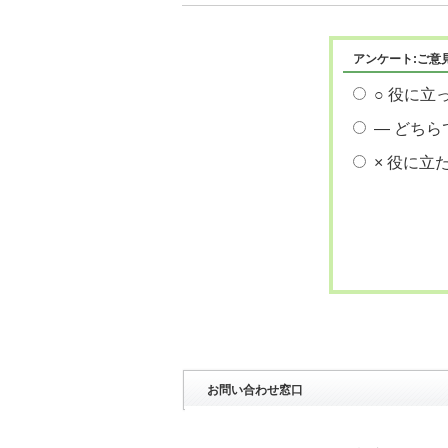
アンケート:ご意
○ 役に立
― どちら
× 役に立
お問い合わせ窓口