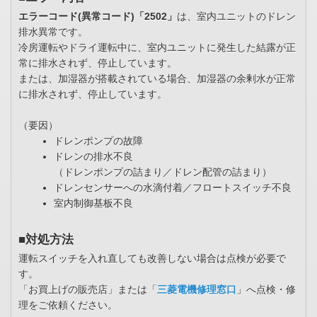
エラーコード(異常コード)「2502」
は、室内ユニットのドレン
排水異常です。
冷房運転やドライ運転中に、室内ユニットに発生した結露が正
常に排水されず、停止しています。
または、加湿器が搭載されている場合、加湿器の余剰水が正常
に排水されず、停止しています。
（要因）
ドレンポンプの故障
ドレンの排水不良
（ドレンポンプの詰まり／ドレン配管の詰まり）
ドレンセンサーへの水滴付着／フロートスイッチ不良
室内制御基板不良
■対処方法
運転スイッチを入れ直しても改善しない場合は点検が必要で
す。
「お買上げの販売店」または「
三菱電機修理窓口
」へ点検・修
理をご依頼ください。