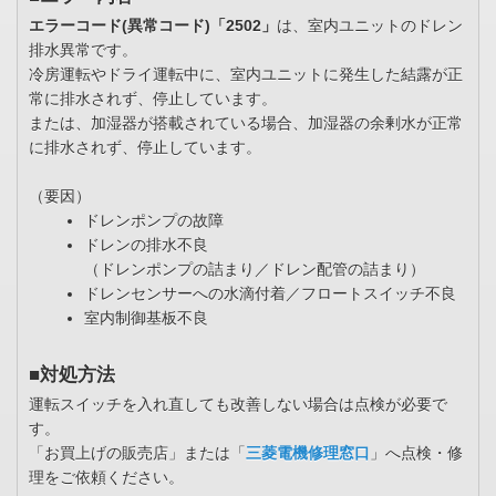
エラーコード(異常コード)「2502」
は、室内ユニットのドレン
排水異常です。
冷房運転やドライ運転中に、室内ユニットに発生した結露が正
常に排水されず、停止しています。
または、加湿器が搭載されている場合、加湿器の余剰水が正常
に排水されず、停止しています。
（要因）
ドレンポンプの故障
ドレンの排水不良
（ドレンポンプの詰まり／ドレン配管の詰まり）
ドレンセンサーへの水滴付着／フロートスイッチ不良
室内制御基板不良
■対処方法
運転スイッチを入れ直しても改善しない場合は点検が必要で
す。
「お買上げの販売店」または「
三菱電機修理窓口
」へ点検・修
理をご依頼ください。