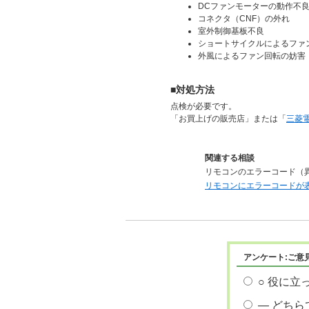
DCファンモーターの動作不
コネクタ（CNF）の外れ
室外制御基板不良
ショートサイクルによるファ
外風によるファン回転の妨害
■対処方法
点検が必要です。
「お買上げの販売店」または「
三菱
関連する相談
リモコンのエラーコード（
リモコンにエラーコードが
アンケート:ご意
○ 役に立
― どちら