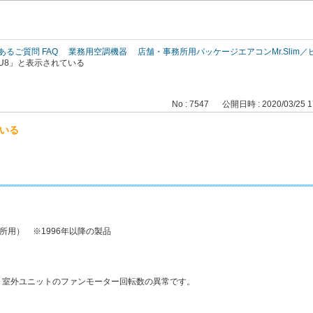
このページの本文へ
あるご質問 FAQ
業務用空調機器
店舗・事務所用パッケージエアコンMr.Slim
U8」と表示されている
No : 7547
公開日時 : 2020/03/25 1
ている
務所用） ※1996年以降の製品
、室外ユニットのファンモーター回転数の異常です。