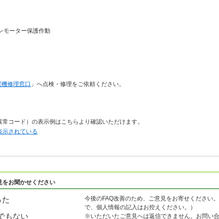
良
ンモーター保護作動
電機修理窓口
」へ点検・修理をご依頼ください。
異常コード）の表示例はこちらより確認いただけます。
表示されている
見をお聞かせください
今後のFAQ改善のため、ご意見をお寄せください。
った
で、個人情報の記入はお控えください。）
でもない
※いただいたご意見へは返信できません。お問い