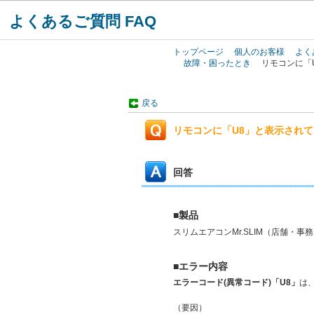
よくあるご質問 FAQ
トップページ
個人のお客様
よく
故障・困ったとき
リモコンに「
戻る
リモコンに「U8」と表示され
回答
■製品
スリムエアコンMr.SLIM（店舗・事
■エラー内容
エラーコード(異常コード)「U8」
は
（要因）