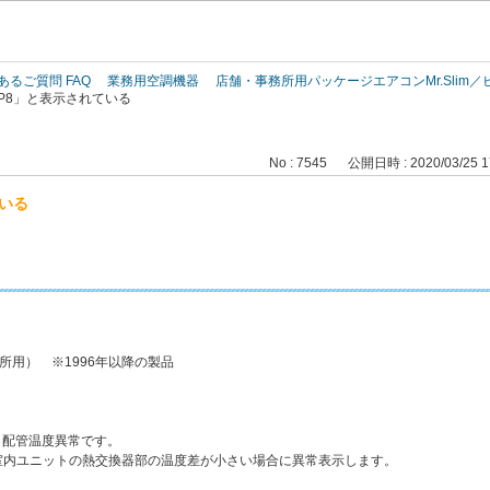
このページの本文へ
あるご質問 FAQ
業務用空調機器
店舗・事務所用パッケージエアコンMr.Slim
P8」と表示されている
No : 7545
公開日時 : 2020/03/25 1
いる
務所用） ※1996年以降の製品
、配管温度異常です。
室内ユニットの熱交換器部の温度差が小さい場合に異常表示します。