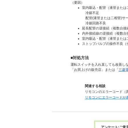
（要因）
室内吸込・配管（液管または
冷媒不足
配管(液管または二相管)サ
冷媒回路不良
延長配管の逆接続（複数台接
内外接続線の逆接続（複数台
室内吸込・配管（液管または
ストップバルブの操作不良（
■対処方法
運転スイッチを入れ直しても改善し
「お買上げの販売店」または「
三菱
関連する相談
リモコンのエラーコード（
リモコンにエラーコードが
アンケート:ご意