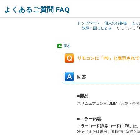
よくあるご質問 FAQ
トップページ
個人のお客様
よく
故障・困ったとき
リモコンに「
戻る
リモコンに「P8」と表示されて
回答
■製品
スリムエアコンMr.SLIM（店舗・事
■エラー内容
エラーコード(異常コード)「P8」
は
冷房（または暖房）運転中に室温と