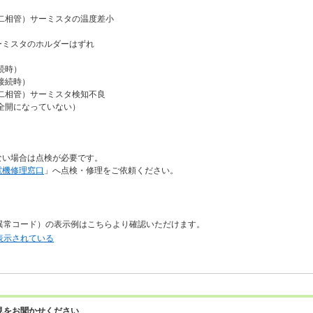
二相管）サーミスタの温度差小
ーミスタのホルダーはずれ
続時）
接続時）
二相管）サーミスタ検知不良
全開になっていない）
ない場合は点検が必要です。
電機修理窓口
」へ点検・修理をご依頼ください。
異常コード）の表示例はこちらより確認いただけます。
表示されている
見をお聞かせください