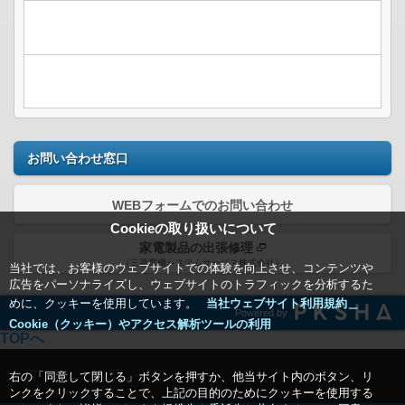
お問い合わせ窓口
WEBフォームでのお問い合わせ
Cookieの取り扱いについて
家電製品の出張修理
（三菱電機システムサービス株式会社）
当社では、お客様のウェブサイトでの体験を向上させ、コンテンツや
広告をパーソナライズし、ウェブサイトのトラフィックを分析するた
めに、クッキーを使用しています。
当社ウェブサイト利用規約＿
Powered by
Cookie（クッキー）やアクセス解析ツールの利用
TOPへ
右の「同意して閉じる」ボタンを押すか、他当サイト内のボタン、リ
ンクをクリックすることで、上記の目的のためにクッキーを使用する