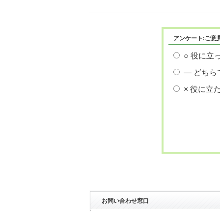
アンケート:ご意
○ 役に立
― どちら
× 役に立
お問い合わせ窓口