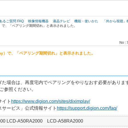
このページの本文へ
あるご質問 FAQ
映像情報機器
液晶テレビ
機能・使いかた
「外から視聴」
lay）で、「ペアリング期間切れ」と表示されました。
No : 
Play）で、「ペアリング期間切れ」と表示されました。
ぎた場合は、再度宅内でペアリングをやりなおす必要がありま
をご参照ください。
報サイト
https://www.digion.com/sites/diximplay/
セスサービス」公式情報サイト
https://support.digion.com/faq/
00 LCD-A50RA2000 LCD-A58RA2000