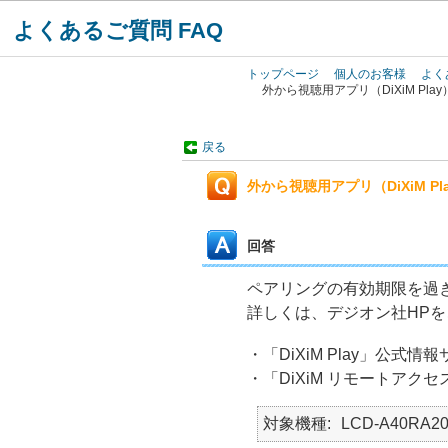
よくあるご質問 FAQ
トップページ
個人のお客様
よく
外から視聴用アプリ（DiXiM P
戻る
外から視聴用アプリ（DiXiM 
回答
ペアリングの有効期限を過
詳しくは、デジオン社HP
・「DiXiM Play」公式情
・「DiXiM リモートアク
対象機種
LCD-A40RA20