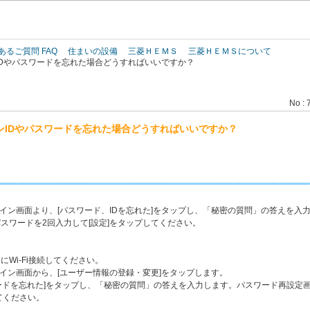
このページの本文へ
あるご質問 FAQ
住まいの設備
三菱ＨＥＭＳ
三菱ＨＥＭＳについて
IDやパスワードを忘れた場合どうすればいいですか？
No : 
ンIDやパスワードを忘れた場合どうすればいいですか？
ログイン画面より、[パスワード、IDを忘れた]をタップし、「秘密の質問」の答えを入
スワードを2回入力して[設定]をタップしてください。
にWi-Fi接続してください。
ログイン画面から、[ユーザー情報の登録・変更]をタップします。
スワードを忘れた]をタップし、「秘密の質問」の答えを入力します。パスワード再設
てください。