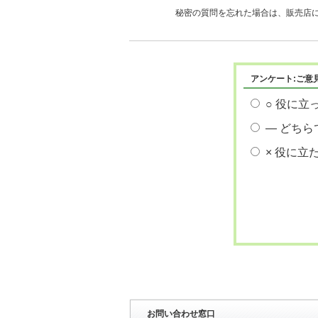
秘密の質問を忘れた場合は、販売店
アンケート:ご意
○ 役に立
― どちら
× 役に立
お問い合わせ窓口