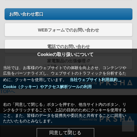
お問い合わせ窓口
WEBフォームでのお問い合わせ
電話でのお問い合わせ
Cookieの取り扱いについて
家電製品の出張修理
（三菱電機システムサービス株式会社）
当社では、お客様のウェブサイトでの体験を向上させ、コンテンツや
広告をパーソナライズし、ウェブサイトのトラフィックを分析するた
めに、クッキーを使用しています。
当社ウェブサイト利用規約＿
Powered by
Cookie（クッキー）やアクセス解析ツールの利用
TOPへ
右の「同意して閉じる」ボタンを押すか、他当サイト内のボタン、リ
ンクをクリックすることで、上記の目的のためにクッキーを使用する
こと、また、皆様のデータを提携先や委託先と共有することに同意い
Powered by
ただいたものとみなします。
同意して閉じる
HOME