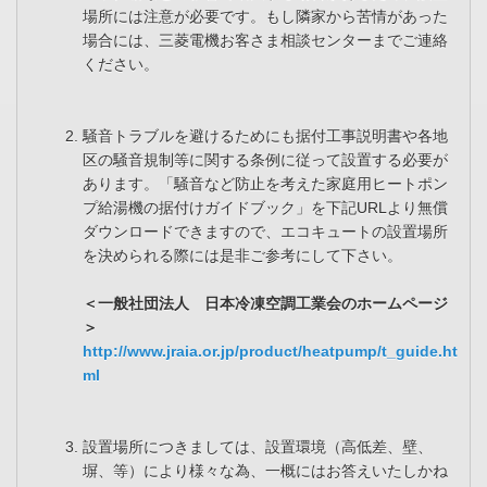
場所には注意が必要です。もし隣家から苦情があった
場合には、三菱電機お客さま相談センターまでご連絡
ください。
騒音トラブルを避けるためにも据付工事説明書や各地
区の騒音規制等に関する条例に従って設置する必要が
あります。「騒音など防止を考えた家庭用ヒートポン
プ給湯機の据付けガイドブック」を下記URLより無償
ダウンロードできますので、エコキュートの設置場所
を決められる際には是非ご参考にして下さい。
＜一般社団法人 日本冷凍空調工業会のホームページ
＞
http://www.jraia.or.jp/product/heatpump/t_guide.ht
ml
設置場所につきましては、設置環境（高低差、壁、
塀、等）により様々な為、一概にはお答えいたしかね