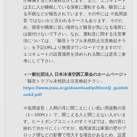
が稼働するため運転音がします。また、エコキュート
は主に人が睡眠している深夜に運転する為、騒音によ
る不眠などが報告されています。その中には ※低周波
音 ではないかと言われるケースもあります。そのた
め、寝室や隣家に近い場所など騒音が気になる場所に
は据付けないで下さい。なお、運転音に関する注意事
項については、「騒音トラブル未然防止注意喚起チラ
シ」を下記URLより無償ダウンロードできますので、
エコキュートの設置場所を決められる際には是非ご参
考にして下さい。
＜一般社団法人 日本冷凍空調工業会のホームページ＞
「騒音トラブル未然防止注意喚起チラシ」
https://www.jraia.or.jp/download/pdf/ecoQ_guideb
ook2.pdf
※低周波音：人間の耳に聞こえにくい低い周波数の音
（1～100Hｚ）で、聞こえる人と聞こえない人がいま
す。ヒートポンプユニットのすぐそばでは、他の音に
紛れて分かりにくいですが、低周波音は家屋の壁やブ
ロック塀などの影響で増大する場合があるため、設置